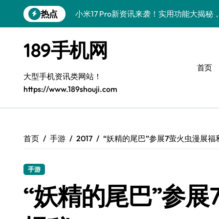
跳
热点
小米17 Pro新资讯来袭！实用功能大揭
转
到
vivo S50新功能大揭秘！限时优惠，代
内
189手机网
容
三星Galaxy S26来袭！代购揭秘创新科
首页
三星Galaxy Z Fold7抢先剧透！手机管
大型手机资讯类网站！
https://www.189shouji.com
S25 Ultra颜值炸裂！定制主题潮翻天
S24+上新！解锁手机美化神器
S26+颜值暴增！机皇美颜秘籍大公开
首页
手游
2017
“妖精的尾巴”参展7萤火虫漫展福
A56 5G新机登场，三星风尚来了！
手游
Galaxy Z Flip6登场，折叠潮味十足！
“妖精的尾巴”参展
vivo S50 Pro mini到货！迷你机身，