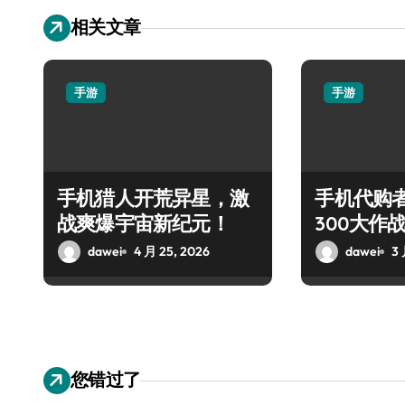
相关文章
手游
手游
手机猎人开荒异星，激
手机代购
战爽爆宇宙新纪元！
300大作
战！
dawei
4 月 25, 2026
dawei
3 
您错过了