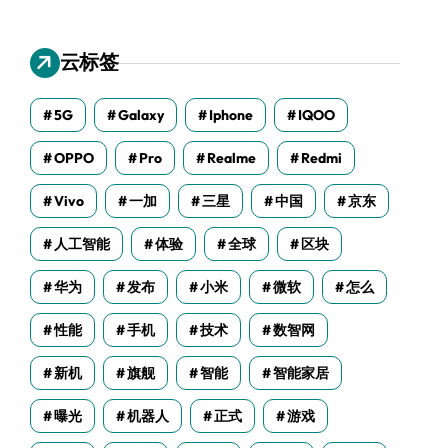
云标签
5G
Galaxy
Iphone
IQOO
OPPO
Pro
Realme
Redmi
Vivo
一加
三星
中国
京东
人工智能
体验
全球
区块
华为
发布
小米
微软
怎么
性能
手机
技术
数智网
新机
旗舰
智能
智能家居
曝光
机器人
正式
游戏