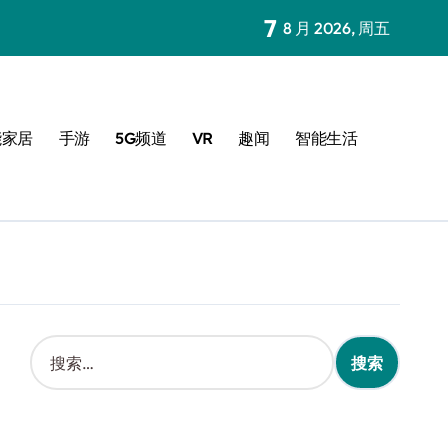
7
8 月 2026, 周五
能家居
手游
5G频道
VR
趣闻
智能生活
搜
索
：