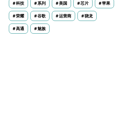
科技
系列
美国
芯片
苹果
荣耀
谷歌
运营商
骁龙
高通
魅族