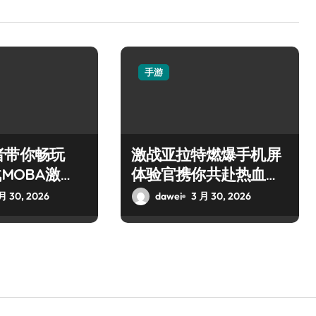
手游
者带你畅玩
激战亚拉特燃爆手机屏
战MOBA激
体验官携你共赴热血枪
战盛宴
月 30, 2026
dawei
3 月 30, 2026