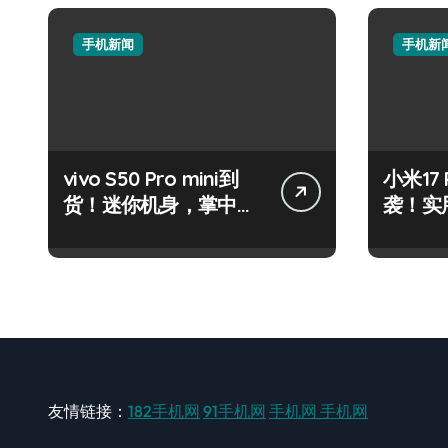
手机新闻
手机新
vivo S50 Pro mini到
小米17
货！迷你机身，掌中资
袭！实
讯轻触即达
代购抢
友情链接：
182手机网
91手机网
手机网
手机网