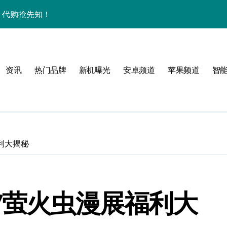
秘，代购抢先知！
购带你高效玩机！
技新亮点速围观
资讯
热门品牌
新机曝光
安卓频道
苹果频道
智
家揭秘折叠新惊喜
利大揭秘
7萤火虫漫展福利大
掌中资讯轻触即达